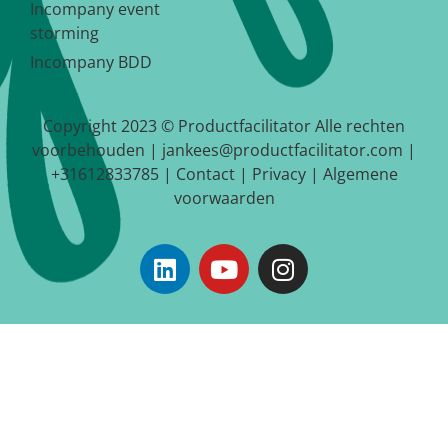
Incompany event
storming
Incompany BDD
Copyright 2023 © Productfacilitator Alle rechten
voorbehouden | jankees@productfacilitator.com |
+31612833785 |
Contact
|
Privacy
|
Algemene
voorwaarden