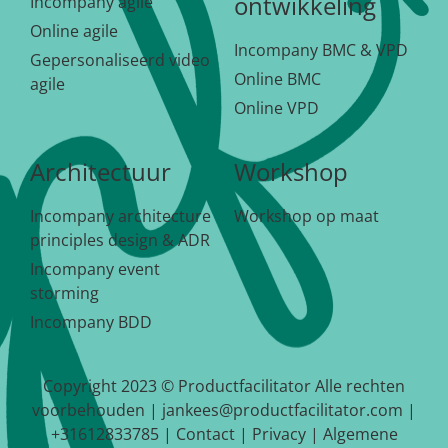
ontwikkeling
Incompany agile
Online agile
Incompany BMC & VPD
Gepersonaliseerd video
Online BMC
agile
Online VPD
Architectuur
Workshop
Incompany architecture
Workshop op maat
principles design & ADR
Incompany event
storming
Incompany BDD
Copyright 2023 © Productfacilitator Alle rechten
voorbehouden | jankees@productfacilitator.com |
+31612833785 |
Contact
|
Privacy
|
Algemene