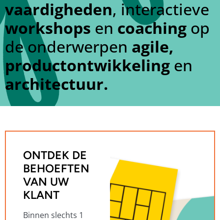
vaardigheden
, interactieve
workshops
en
coaching
op
de onderwerpen
agile,
productontwikkeling
en
architectuur.
ONTDEK DE
BEHOEFTEN
VAN UW
KLANT
Binnen slechts 1