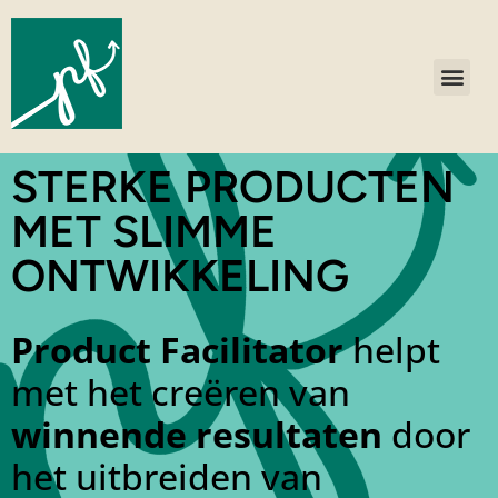
STERKE PRODUCTEN
MET SLIMME
ONTWIKKELING
Product Facilitator
helpt
met het creëren van
winnende resultaten
door
het uitbreiden van