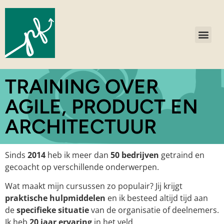
TRAINING OVER
AGILE, PRODUCT EN
ARCHITECTUUR
Sinds
2014
heb ik meer dan
50 bedrijven
getraind en
gecoacht op verschillende onderwerpen.
Wat maakt mijn cursussen zo populair? Jij krijgt
praktische hulpmiddelen
en ik besteed altijd tijd aan
de
specifieke situatie
van de organisatie of deelnemers.
Ik heb
20 jaar ervaring
in het veld.