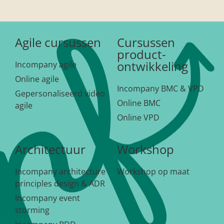
Agile cursussen
Cursussen
product-
ontwikkeling
Incompany agile
Online agile
Incompany BMC & VPD
Gepersonaliseerd video
Online BMC
agile
Online VPD
Architectuur
Workshop
Incompany architecture
Workshop op maat
principles design & ADR
Incompany event
storming