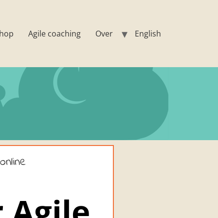
hop
Agile coaching
Over
English
online
 Agile