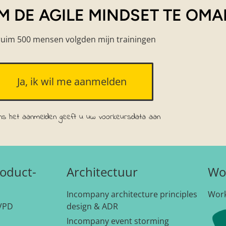
OM DE AGILE MINDSET TE OM
ruim 500 mensen volgden mijn trainingen
Ja, ik wil me aanmelden
ens het aanmelden geeft u uw voorkeursdata aan
oduct-
Architectuur
Wo
Incompany architecture principles
Wor
VPD
design & ADR
Incompany event storming