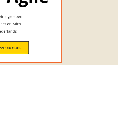
leine groepen
Meet en Miro
Nederlands
deze cursus