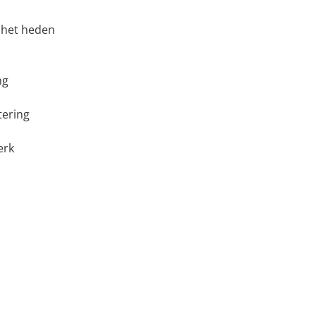
 het heden
ng
tering
erk