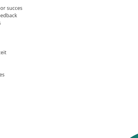
or succes
eedback
s
eit
es