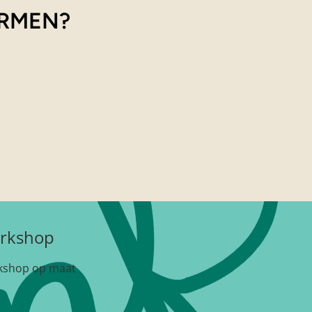
ARMEN?
rkshop
kshop op maat