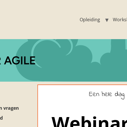
Opleiding
Works
 AGILE
Een hele dag 
en vragen
Webinar
gd