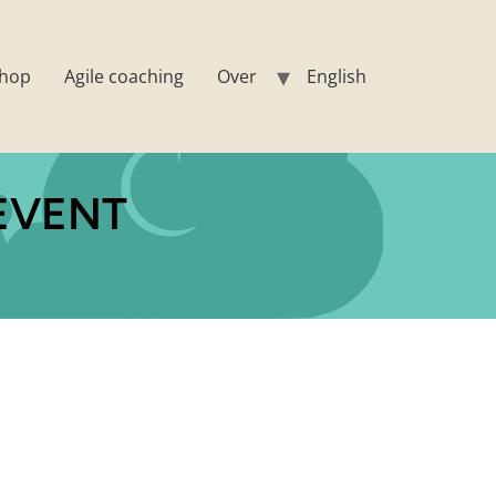
hop
Agile coaching
Over
English
EVENT