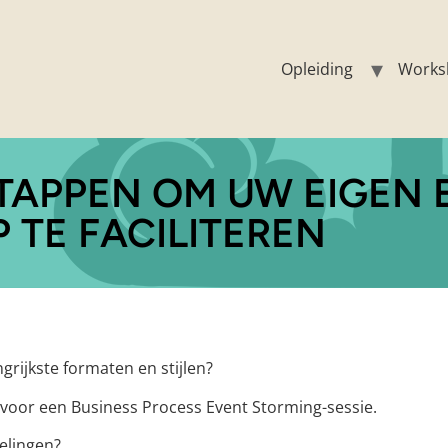
Opleiding
Works
STAPPEN OM UW EIGEN 
TE FACILITEREN
grijkste formaten en stijlen?
n voor een Business Process Event Storming-sessie.
elingen?