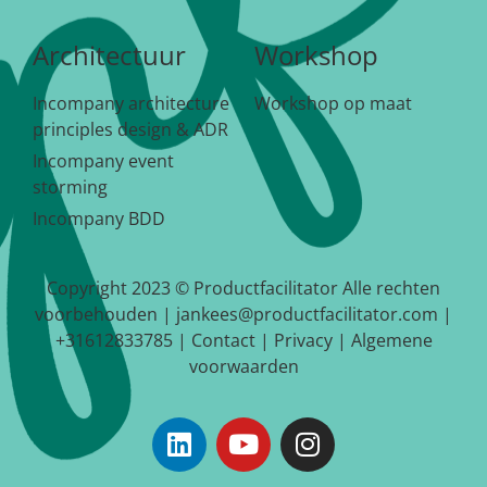
Architectuur
Workshop
Incompany architecture
Workshop op maat
principles design & ADR
Incompany event
storming
Incompany BDD
Copyright 2023 © Productfacilitator Alle rechten
voorbehouden | jankees@productfacilitator.com |
+31612833785 |
Contact
|
Privacy
|
Algemene
voorwaarden