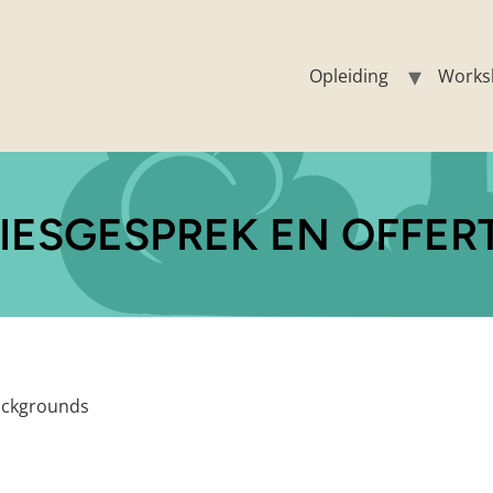
Opleiding
Works
IESGESPREK EN OFFER
backgrounds