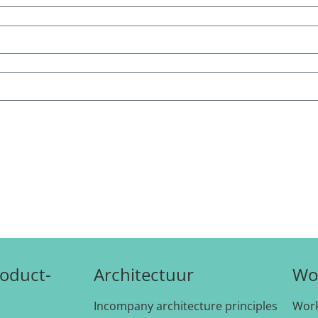
oduct-
Architectuur
Wo
Incompany architecture principles
Wor