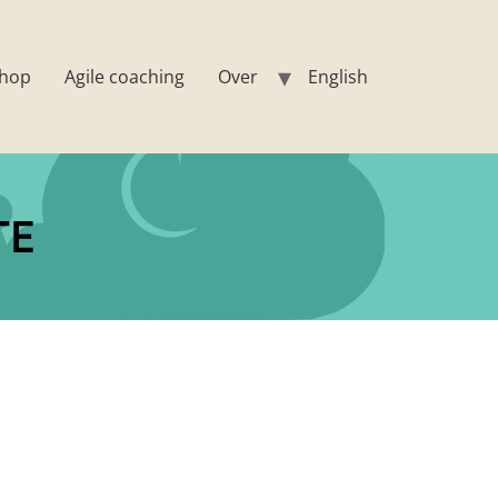
hop
Agile coaching
Over
English
TE