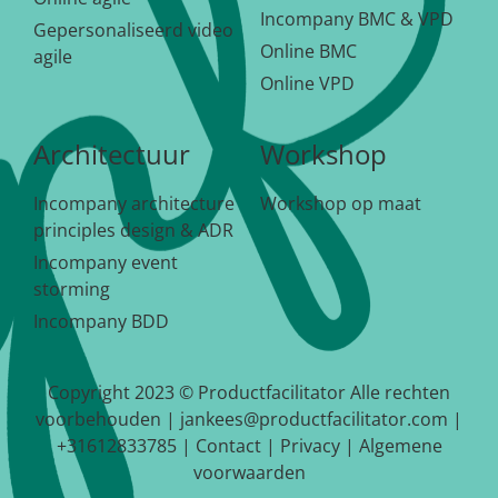
Incompany BMC & VPD
Gepersonaliseerd video
Online BMC
agile
Online VPD
Architectuur
Workshop
Incompany architecture
Workshop op maat
principles design & ADR
Incompany event
storming
Incompany BDD
Copyright 2023 © Productfacilitator Alle rechten
voorbehouden | jankees@productfacilitator.com |
+31612833785 |
Contact
|
Privacy
|
Algemene
voorwaarden